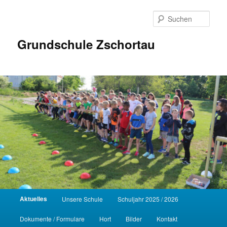
Zum
Inhalt
Such
wechseln
Grundschule Zschortau
Hauptmenü
Aktuelles
Unsere Schule
Schuljahr 2025 / 2026
Dokumente / Formulare
Hort
Bilder
Kontakt