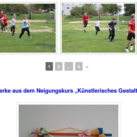
1
2
...
6
►
rke aus dem Neigungskurs „Künstlerisches Gestal