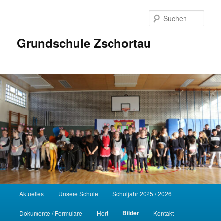
Zum
Inhalt
Such
wechseln
Grundschule Zschortau
Hauptmenü
Aktuelles
Unsere Schule
Schuljahr 2025 / 2026
Bilder
Dokumente / Formulare
Hort
Kontakt