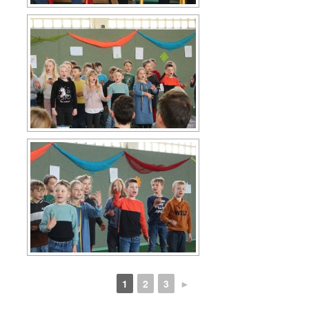
1
2
3
►