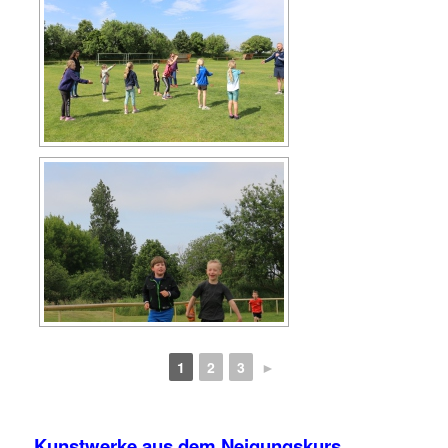
1
2
3
►
Kunstwerke aus dem Neigungskurs